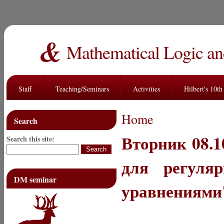
Mathematical Logic an
Staff
Teaching/Seminars
Activities
Hilbert's 10t
Home
Search
Вторник 08.1
Search this site:
для регуля
DM seminar
уравнениями