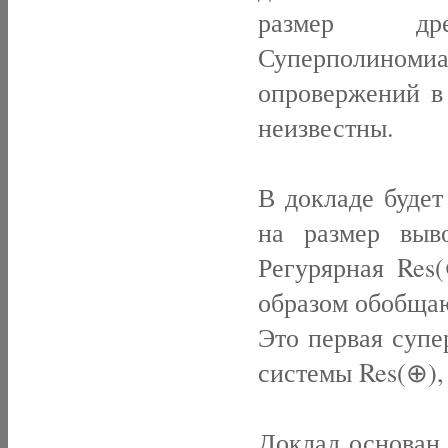
размер дре
Суперполино
опровержений в
неизвестны.
В докладе будет
на размер выв
Регурярная Res(
образом обобща
Это первая суп
системы Res(⊕),
Доклад основан